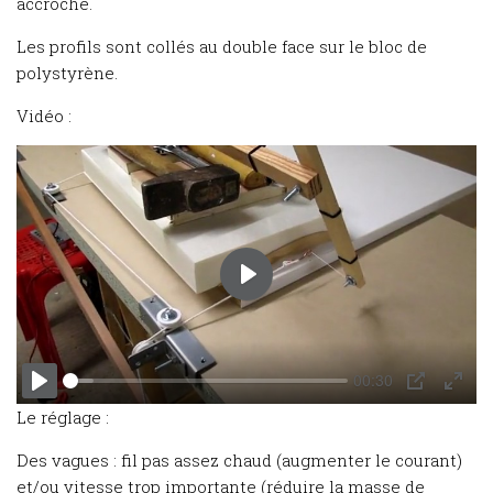
accroché.
Les profils sont collés au double face sur le bloc de
polystyrène.
Vidéo :
Play
00:30
Play
PIP
Enter
Le réglage :
fulls
Des vagues : fil pas assez chaud (augmenter le courant)
et/ou vitesse trop importante (réduire la masse de