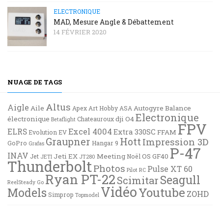
ELECTRONIQUE
MAD, Mesure Angle & Débattement
14 FÉVRIER 2020
NUAGE DE TAGS
Altus
Aigle
Aile
Autogyre
Balance
Apex
Art Hobby
ASA
Electronique
électronique
dji O4
Chateauroux
Betaflight
FPV
Excel 4004
ELRS
Extra 330SC
FFAM
Evolution EV
Graupner
Hott
Impression 3D
GoPro
Hangar 9
Grafas
P-47
INAV
Jeti EX
Meeting
OS GF40
Jet
Noël
JETI
JT280
Thunderbolt
Photos
Pulse XT 60
Pilot RC
Ryan PT-22
Seagull
Scimitar
ReelSteady Go
Vidéo
Youtube
Models
ZOHD
Simprop
Topmodel