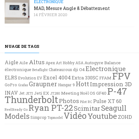
ELECTRONIQUE
MAD, Mesure Angle & Débattement
14 FÉVRIER 2020
NUAGE DE TAGS
Altus
Aigle
Aile
Autogyre
Balance
Apex
Art Hobby
ASA
Electronique
électronique
dji O4
Chateauroux
Betaflight
FPV
Excel 4004
ELRS
Extra 330SC
FFAM
Evolution EV
Graupner
Hott
Impression 3D
GoPro
Hangar 9
Grafas
P-47
INAV
Jeti EX
Meeting
OS GF40
Jet
Noël
JETI
JT280
Thunderbolt
Photos
Pulse XT 60
Pilot RC
Ryan PT-22
Seagull
Scimitar
ReelSteady Go
Vidéo
Youtube
Models
ZOHD
Simprop
Topmodel