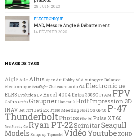
28 JUIN 2020
ELECTRONIQUE
MAD, Mesure Angle & Débattement
14 FÉVRIER 2020
NUAGE DE TAGS
Altus
Aigle
Aile
Autogyre
Balance
Apex
Art Hobby
ASA
Electronique
électronique
dji O4
Chateauroux
Betaflight
FPV
Excel 4004
ELRS
Extra 330SC
FFAM
Evolution EV
Graupner
Hott
Impression 3D
GoPro
Hangar 9
Grafas
P-47
INAV
Jeti EX
Meeting
OS GF40
Jet
Noël
JETI
JT280
Thunderbolt
Photos
Pulse XT 60
Pilot RC
Ryan PT-22
Seagull
Scimitar
ReelSteady Go
Vidéo
Youtube
Models
ZOHD
Simprop
Topmodel