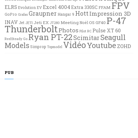
FPV
Excel 4004
ELRS
Extra 330SC
FFAM
Evolution EV
Graupner
Hott
Impression 3D
GoPro
Hangar 9
Grafas
P-47
INAV
Jeti EX
Meeting
OS GF40
Jet
Noël
JETI
JT280
Thunderbolt
Photos
Pulse XT 60
Pilot RC
Ryan PT-22
Seagull
Scimitar
ReelSteady Go
Vidéo
Youtube
Models
ZOHD
Simprop
Topmodel
PUB