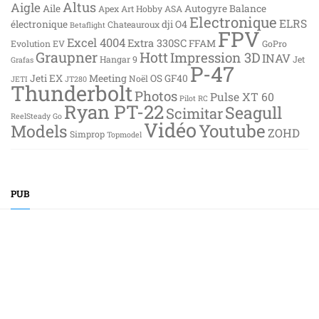
Altus
Aigle
Aile
Autogyre
Balance
Apex
Art Hobby
ASA
Electronique
ELRS
électronique
dji O4
Chateauroux
Betaflight
FPV
Excel 4004
Extra 330SC
FFAM
Evolution EV
GoPro
Graupner
Hott
Impression 3D
INAV
Hangar 9
Jet
Grafas
P-47
Jeti EX
Meeting
OS GF40
Noël
JETI
JT280
Thunderbolt
Photos
Pulse XT 60
Pilot RC
Ryan PT-22
Seagull
Scimitar
ReelSteady Go
Vidéo
Youtube
Models
ZOHD
Simprop
Topmodel
PUB