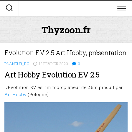
Skip
to
content
Thyzoon.fr
Evolution EV 2.5 Art Hobby, présentation
PLANEUR_RC
12 FÉVRIER 2020
0
Art Hobby Evolution EV 2.5
L’Evolution EV est un motoplaneur de 2.5m produit par
Art Hobby
(Pologne).