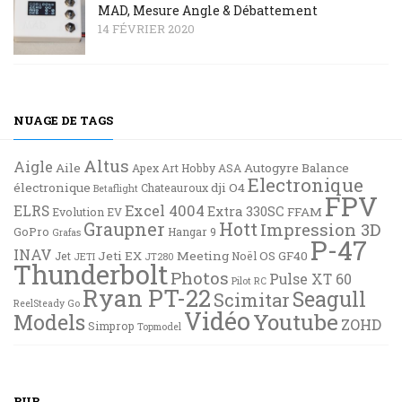
MAD, Mesure Angle & Débattement
14 FÉVRIER 2020
NUAGE DE TAGS
Altus
Aigle
Aile
Autogyre
Balance
Apex
Art Hobby
ASA
Electronique
électronique
dji O4
Chateauroux
Betaflight
FPV
Excel 4004
ELRS
Extra 330SC
FFAM
Evolution EV
Graupner
Hott
Impression 3D
GoPro
Hangar 9
Grafas
P-47
INAV
Jeti EX
Meeting
OS GF40
Jet
Noël
JETI
JT280
Thunderbolt
Photos
Pulse XT 60
Pilot RC
Ryan PT-22
Seagull
Scimitar
ReelSteady Go
Vidéo
Youtube
Models
ZOHD
Simprop
Topmodel
PUB