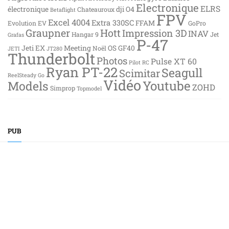
Electronique
ELRS
électronique
dji O4
Chateauroux
Betaflight
FPV
Excel 4004
Extra 330SC
FFAM
Evolution EV
GoPro
Graupner
Hott
Impression 3D
INAV
Hangar 9
Jet
Grafas
P-47
Jeti EX
Meeting
OS GF40
Noël
JETI
JT280
Thunderbolt
Photos
Pulse XT 60
Pilot RC
Ryan PT-22
Seagull
Scimitar
ReelSteady Go
Vidéo
Youtube
Models
ZOHD
Simprop
Topmodel
PUB