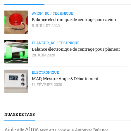
AVION_RC
/
TECHNIQUE
Balance électronique de centrage pour avion
5 JUILLET 2020
PLANEUR_RC
/
TECHNIQUE
Balance électronique de centrage pour planeur
28 JUIN 2020
ELECTRONIQUE
MAD, Mesure Angle & Débattement
14 FÉVRIER 2020
NUAGE DE TAGS
Altus
Aigle
Aile
Autogyre
Balance
Apex
Art Hobby
ASA