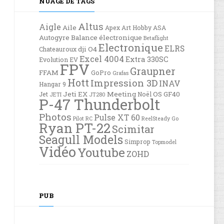
NUAGE DE TAGS
Altus
Aigle
Aile
Apex
Art Hobby
ASA
Autogyre
Balance électronique
Betaflight
Electronique
ELRS
dji O4
Chateauroux
Excel 4004
Extra 330SC
Evolution EV
FPV
Graupner
FFAM
GoPro
Grafas
Hott
Impression 3D
INAV
Hangar 9
Jeti EX
Meeting
OS GF40
Jet
Noël
JETI
JT280
P-47 Thunderbolt
Photos
Pulse XT 60
Pilot RC
ReelSteady Go
Ryan PT-22
Scimitar
Seagull Models
Simprop
Topmodel
Vidéo
Youtube
ZOHD
PUB