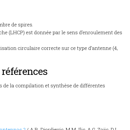
mbre de spires.
uche (LHCP) est donnée par le sens d’enroulement des
isation circulaire correcte sur ce type d’antenne (4,
 références
s de la compilation et synthèse de différentes
 antennas ?
/ A.R. Djordjevic, M.M. Ilic, A.G. Zajic, D.I.