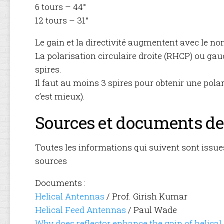
6 tours – 44°
12 tours – 31°
Le gain et la directivité augmentent avec le no
La polarisation circulaire droite (RHCP) ou ga
spires.
Il faut au moins 3 spires pour obtenir une polar
c’est mieux).
Sources et documents de
Toutes les informations qui suivent sont issue
sources
Documents :
Helical Antennas
/ Prof. Girish Kumar
Helical Feed Antennas
/ Paul Wade
Why does reflector enhance the gain of helical