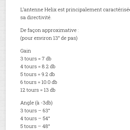
EMPENNAGE
L’antenne Helix est principalement caractérisée
sa directivité.
MOTORISAT
De façon approximative :
TRAIN
D’ATTERRISS
(pour environ 13° de pas)
ET
SERVOS
Gain
3 tours = 7 db
FINITION
4 tours = 8.2 db
DÉCORATION
5 tours = 9.2 db
6 tours = 10.0 db
LT.
12 tours = 13 db
JOHN
W.
DRUMMOND
Angle (à -3db)
3 tours – 63°
4 tours – 54°
5 tours – 48°