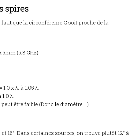
s spires
 faut que la circonférenre C soit proche de la
 16.5mm (5.8 GHz)
1.0 x λ. à 1.05 λ.
 1.0 λ.
 peut être faible.(Donc le diamètre …)
et 16°. Dans certaines sources, on trouve plutôt 12° à