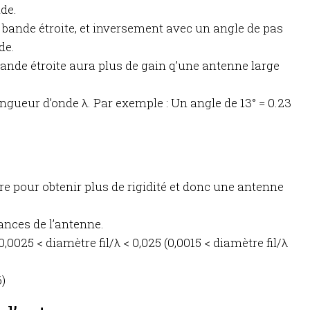
de.
ra bande étroite, et inversement avec un angle de pas
de.
nde étroite aura plus de gain q’une antenne large
ongueur d’onde λ. Par exemple : Un angle de 13° = 0.23
ètre pour obtenir plus de rigidité et donc une antenne
ances de l’antenne.
0,0025 < diamètre fil/λ < 0,025 (0,0015 < diamètre fil/λ
)