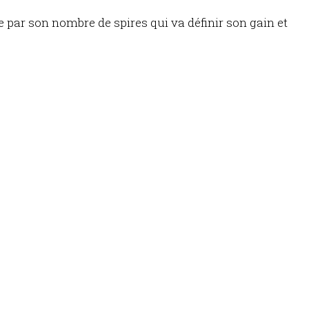
LES
FIL
ÉQUIPEMENTS
 par son nombre de spires qui va définir son gain et
CHAUD
PID
TOOLBOX
SCIMITAR,
ION
PRODUIT
MONTAGE
COLLES,
EN
RÉSINES
COURS
AGE
SCIMITAR,
VIDÉO
NUMÉRIQUE
MASSE
SCIMITAR