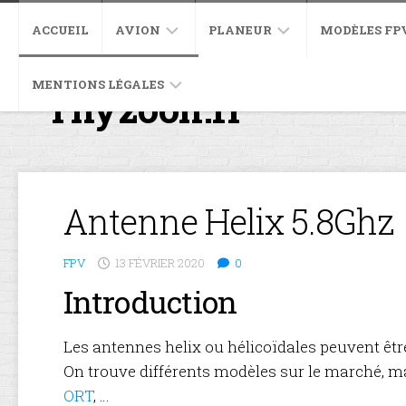
Skip
to
ACCUEIL
AVION
PLANEUR
MODÈLES FP
content
MENTIONS LÉGALES
EXTRA
EXCEL
SCIMITAR
Thyzoon.fr
PRÉSENTATI
330SC
4004
ET
IFLIGHT
DÉBALLAGE
POLITIQUE
PULSE
GRAFAS
XL5
PRÉSENTATI
DE
XT
V3
EQUIPEMEN
ET
CONFIDENTIALITÉ
60
EVOLUTION
DÉBALLAGE
EV
IMPULSERC
MONTAGE.
Antenne Helix 5.8Ghz
P-
APEX
EQUIPEMEN
REPUBLIC
47
P-
RE-
THUNDERBOLT
JTMX
47
MOTORISAT
MONTAGE
FPV
13 FÉVRIER 2020
0
JT280
THUNDERBO
EXTRA
Introduction
RYAN
330SC
PT-
CONSTRUCT
22
FUSELAGE
Les antennes helix ou hélicoïdales peuvent être
RECRUIT
On trouve différents modèles sur le marché, m
CONSTRUCT
AILE
ORT
, …