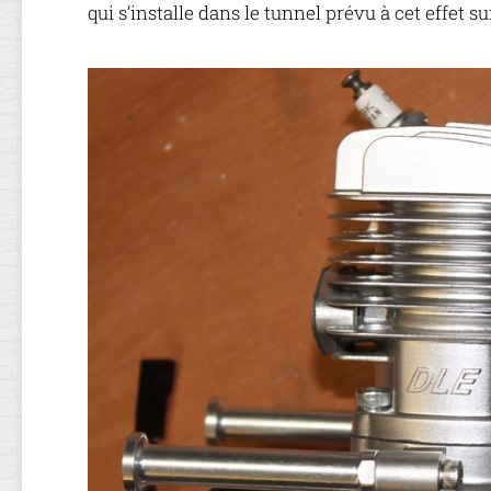
qui s’installe dans le tunnel prévu à cet effet su
EMPENNAGE
MOTORISATIO
TRAIN
D’ATTERRISSA
ET
SERVOS
FINITION
DÉCORATION
LT.
JOHN
W.
DRUMMOND