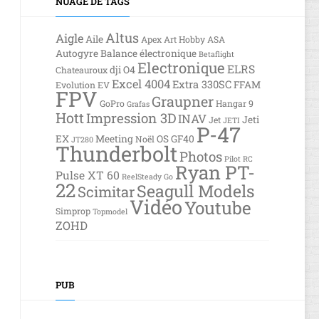
NUAGE DE TAGS
Altus
Aigle
Aile
Apex
Art Hobby
ASA
Autogyre
Balance électronique
Betaflight
Electronique
ELRS
dji O4
Chateauroux
Excel 4004
Extra 330SC
FFAM
Evolution EV
FPV
Graupner
GoPro
Hangar 9
Grafas
Hott
Impression 3D
INAV
Jeti
Jet
JETI
P-47
EX
Meeting
OS GF40
Noël
JT280
Thunderbolt
Photos
Pilot RC
Ryan PT-
Pulse XT 60
ReelSteady Go
22
Seagull Models
Scimitar
Vidéo
Youtube
Simprop
Topmodel
ZOHD
PUB