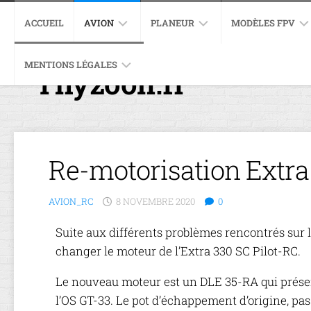
ACCUEIL
AVION
PLANEUR
MODÈLES FPV
MENTIONS LÉGALES
EXTRA
EXCEL
SCIMITAR
Thyzoon.fr
PRÉSENTATION
330SC
4004
ET
IFLIGHT
DÉBALLAGE
POLITIQUE
PULSE
GRAFAS
XL5
PRÉSENTATION
DE
XT
V3
EQUIPEMENTS
ET
CONFIDENTIALITÉ
60
EVOLUTION
DÉBALLAGE
EV
IMPULSERC
MONTAGE.
Re-motorisation Extra
P-
APEX
EQUIPEMENT
REPUBLIC
47
P-
RE-
THUNDERBOLT
JTMX
47
MOTORISATIO
MONTAGE
AVION_RC
8 NOVEMBRE 2020
0
JT280
THUNDERBOLT
EXTRA
RYAN
330SC
Suite aux différents problèmes rencontrés sur l
PT-
CONSTRUCTIO
changer le moteur de l’Extra 330 SC Pilot-RC.
22
FUSELAGE
RECRUIT
Le nouveau moteur est un DLE 35-RA qui prés
CONSTRUCTIO
AILE
l’OS GT-33. Le pot d’échappement d’origine, pas