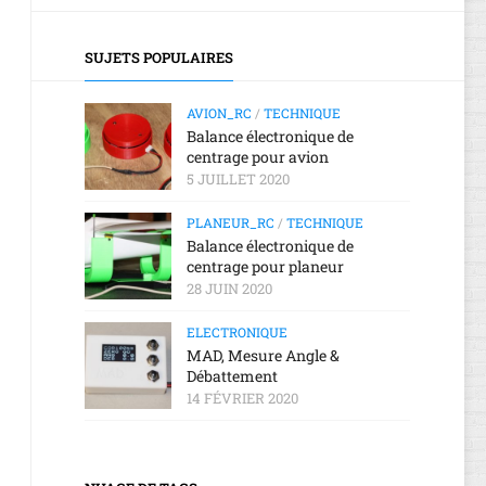
2018
2019
RANT
D’UN
AGE
RÉCEPTEUR
LOGICIEL
E
MEETING
TT,
RADIOMASTER
SUJETS POPULAIRES
UR
AÉRIEN
UR
ER4
ISSOUDUN
DANGERS,
ELRS
CE
2022
TOXICITÉ
NT
AVION_RC
/
TECHNIQUE
RONIQUE
Balance électronique de
MISE
centrage pour avion
À
AGE
5 JUILLET 2020
JOUR
SSLRS
D’UN
PLANEUR_RC
/
TECHNIQUE
RÉCEPTEUR
Balance électronique de
RADIOMASTER
centrage pour planeur
ER6
28 JUIN 2020
MISE
ELECTRONIQUE
À
MAD, Mesure Angle &
JOUR
Débattement
WIFI
14 FÉVRIER 2020
D’UN
RÉCEPTEUR
ELRS