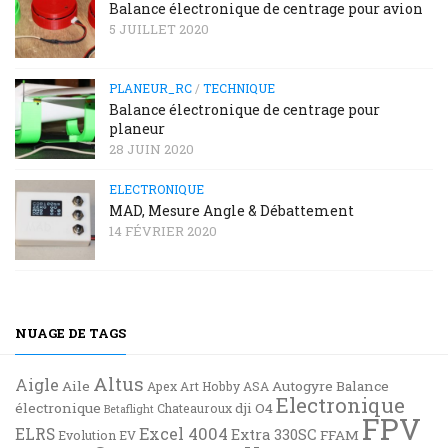
Balance électronique de centrage pour avion
5 JUILLET 2020
PLANEUR_RC
/
TECHNIQUE
Balance électronique de centrage pour
planeur
28 JUIN 2020
ELECTRONIQUE
MAD, Mesure Angle & Débattement
14 FÉVRIER 2020
NUAGE DE TAGS
Altus
Aigle
Aile
Autogyre
Balance
Apex
Art Hobby
ASA
Electronique
électronique
dji O4
Chateauroux
Betaflight
FPV
Excel 4004
ELRS
Extra 330SC
FFAM
Evolution EV