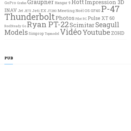
Graupner
Hott
Impression 3D
GoPro
Hangar 9
Grafas
P-47
INAV
Jeti EX
Meeting
OS GF40
Jet
Noël
JETI
JT280
Thunderbolt
Photos
Pulse XT 60
Pilot RC
Ryan PT-22
Seagull
Scimitar
ReelSteady Go
Vidéo
Youtube
Models
ZOHD
Simprop
Topmodel
PUB