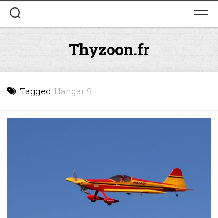
Skip
to
content
Thyzoon.fr
Tagged:
Hangar 9