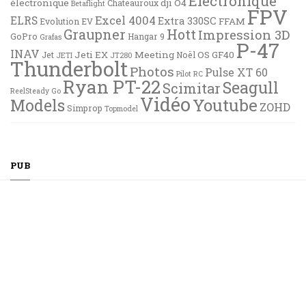
Electronique
électronique
dji O4
Chateauroux
Betaflight
FPV
Excel 4004
ELRS
Extra 330SC
FFAM
Evolution EV
Graupner
Hott
Impression 3D
GoPro
Hangar 9
Grafas
P-47
INAV
Jeti EX
Meeting
OS GF40
Jet
Noël
JETI
JT280
Thunderbolt
Photos
Pulse XT 60
Pilot RC
Ryan PT-22
Seagull
Scimitar
ReelSteady Go
Vidéo
Youtube
Models
ZOHD
Simprop
Topmodel
PUB