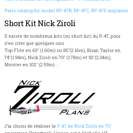
Parts catalog for model RP-47B, RP-47C, RP-47D airplanes
Short Kit Nick Ziroli
Il existe de nombreux kits (ou short kit) du P-47, pour
n’en citer que quelques-uns :
Top Flite en 63″ (1.60m) ou 85″(2.16m), Brian Taylor en
74″(1.94m), Nick Ziroli en 70″ (1.78m) et 92″(2.34m),
Meister en 102″ (2.59m) …
J’ai choisi de réaliser le
P-47 de Nick Ziroli en 70″
en version Razorback. L’avion est à l’échelle 1/7.