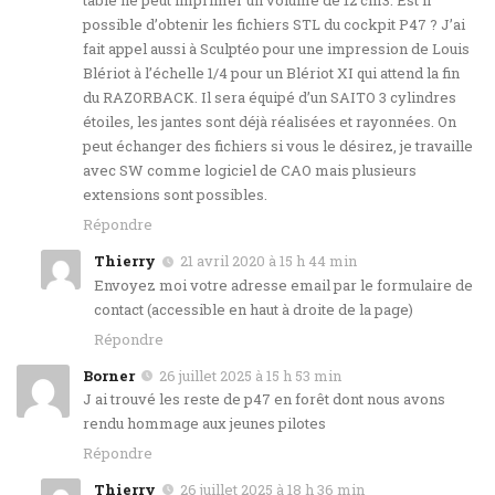
table ne peut imprimer un volume de 12 cm3. Est il
possible d’obtenir les fichiers STL du cockpit P47 ? J’ai
fait appel aussi à Sculptéo pour une impression de Louis
Blériot à l’échelle 1/4 pour un Blériot XI qui attend la fin
du RAZORBACK. Il sera équipé d’un SAITO 3 cylindres
étoiles, les jantes sont déjà réalisées et rayonnées. On
peut échanger des fichiers si vous le désirez, je travaille
avec SW comme logiciel de CAO mais plusieurs
extensions sont possibles.
Répondre
Thierry
21 avril 2020 à 15 h 44 min
Envoyez moi votre adresse email par le formulaire de
contact (accessible en haut à droite de la page)
Répondre
Borner
26 juillet 2025 à 15 h 53 min
J ai trouvé les reste de p47 en forêt dont nous avons
rendu hommage aux jeunes pilotes
Répondre
Thierry
26 juillet 2025 à 18 h 36 min