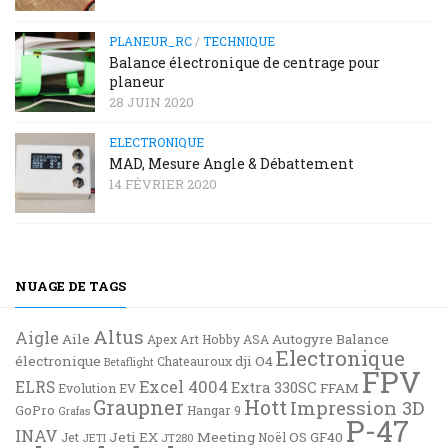
PLANEUR_RC
/
TECHNIQUE
Balance électronique de centrage pour
planeur
28 JUIN 2020
ELECTRONIQUE
MAD, Mesure Angle & Débattement
14 FÉVRIER 2020
NUAGE DE TAGS
Altus
Aigle
Aile
Autogyre
Balance
Apex
Art Hobby
ASA
Electronique
électronique
dji O4
Chateauroux
Betaflight
FPV
Excel 4004
ELRS
Extra 330SC
FFAM
Evolution EV
Graupner
Hott
Impression 3D
GoPro
Hangar 9
Grafas
P-47
INAV
Jeti EX
Meeting
OS GF40
Jet
Noël
JETI
JT280