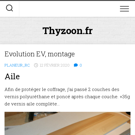
Skip
to
content
Thyzoon.fr
Evolution EV, montage
PLANEUR_RC
12 FÉVRIER 2020
0
Aile
Afin de protéger le coffrage, j’ai passé 2 couches des
vernis polyuréthane et poncé après chaque couche. +35g
de vernis aile complète…