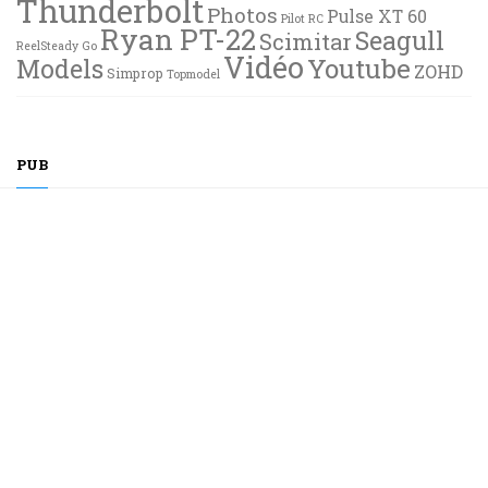
Thunderbolt
Photos
Pulse XT 60
Pilot RC
Ryan PT-22
Seagull
Scimitar
ReelSteady Go
Vidéo
Youtube
Models
ZOHD
Simprop
Topmodel
PUB