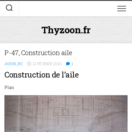
Skip
to
content
Thyzoon.fr
P-47, Construction aile
AVION_RC
12 FÉVRIER 2020
1
Construction de l’aile
Plan