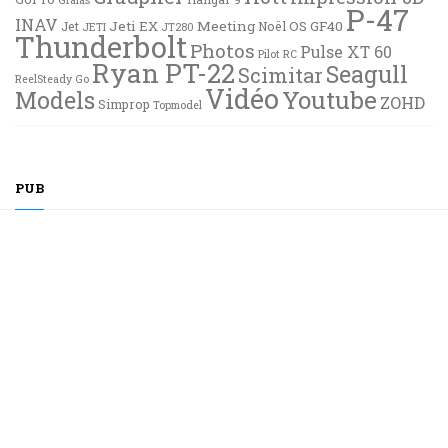
P-47
INAV
Jeti EX
Meeting
OS GF40
Jet
Noël
JETI
JT280
Thunderbolt
Photos
Pulse XT 60
Pilot RC
Ryan PT-22
Seagull
Scimitar
ReelSteady Go
Vidéo
Youtube
Models
ZOHD
Simprop
Topmodel
PUB