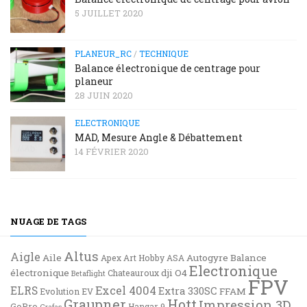
5 JUILLET 2020
PLANEUR_RC
/
TECHNIQUE
Balance électronique de centrage pour
planeur
28 JUIN 2020
ELECTRONIQUE
MAD, Mesure Angle & Débattement
14 FÉVRIER 2020
NUAGE DE TAGS
Altus
Aigle
Aile
Autogyre
Balance
Apex
Art Hobby
ASA
Electronique
électronique
dji O4
Chateauroux
Betaflight
FPV
Excel 4004
ELRS
Extra 330SC
FFAM
Evolution EV
Graupner
Hott
Impression 3D
GoPro
Hangar 9
Grafas