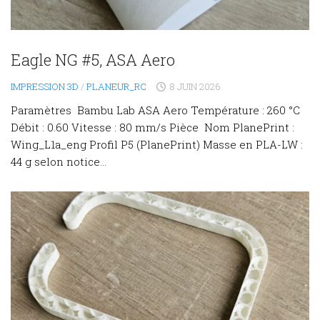
Eagle NG #5, ASA Aero
IMPRESSION 3D
/
PLANEUR_RC
8 JUIN 2026
Paramètres Bambu Lab ASA Aero Température : 260 °C
Débit : 0.60 Vitesse : 80 mm/s Pièce Nom PlanePrint :
Wing_L1a_eng Profil P5 (PlanePrint) Masse en PLA-LW :
44 g selon notice...