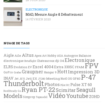
ELECTRONIQUE
MAD, Mesure Angle & Débattement
14 FÉVRIER 2020
NUAGE DE TAGS
Altus
Aigle
Aile
Autogyre
Balance
Apex
Art Hobby
ASA
Electronique
électronique
dji O4
Chateauroux
Betaflight
FPV
Excel 4004
ELRS
Extra 330SC
FFAM
Evolution EV
Graupner
Hott
Impression 3D
GoPro
Hangar 9
Grafas
P-47
INAV
Jeti EX
Meeting
OS GF40
Jet
Noël
JETI
JT280
Thunderbolt
Photos
Pulse XT 60
Pilot RC
Ryan PT-22
Seagull
Scimitar
ReelSteady Go
Vidéo
Youtube
Models
ZOHD
Simprop
Topmodel