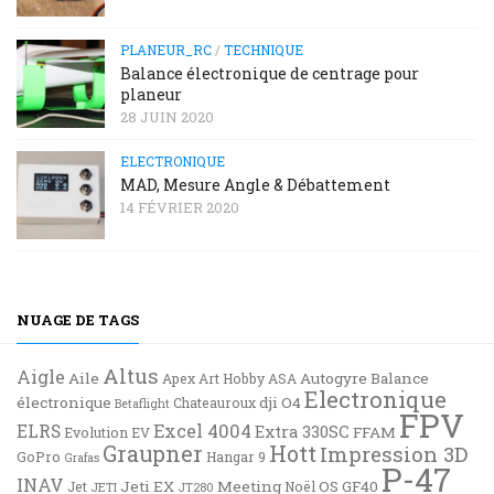
PLANEUR_RC
/
TECHNIQUE
Balance électronique de centrage pour
planeur
28 JUIN 2020
ELECTRONIQUE
MAD, Mesure Angle & Débattement
14 FÉVRIER 2020
NUAGE DE TAGS
Altus
Aigle
Aile
Autogyre
Balance
Apex
Art Hobby
ASA
Electronique
électronique
dji O4
Chateauroux
Betaflight
FPV
Excel 4004
ELRS
Extra 330SC
FFAM
Evolution EV
Graupner
Hott
Impression 3D
GoPro
Hangar 9
Grafas
P-47
INAV
Jeti EX
Meeting
OS GF40
Jet
Noël
JETI
JT280