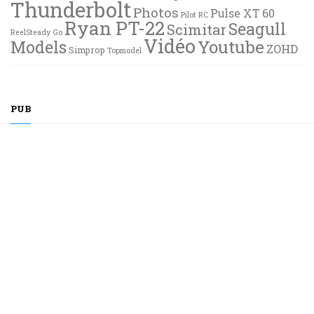
Thunderbolt
Photos
Pulse XT 60
Pilot RC
Ryan PT-22
Seagull
Scimitar
ReelSteady Go
Vidéo
Youtube
Models
ZOHD
Simprop
Topmodel
PUB