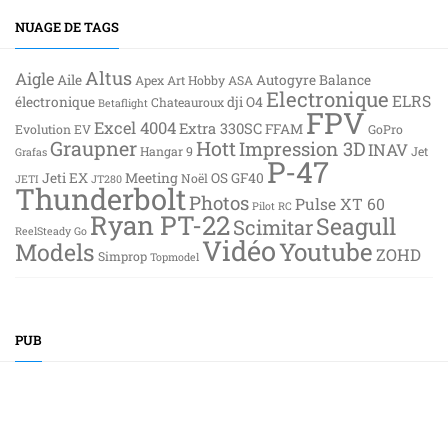
NUAGE DE TAGS
Altus
Aigle
Aile
Autogyre
Balance
Apex
Art Hobby
ASA
Electronique
ELRS
électronique
dji O4
Chateauroux
Betaflight
FPV
Excel 4004
Extra 330SC
FFAM
Evolution EV
GoPro
Graupner
Hott
Impression 3D
INAV
Hangar 9
Jet
Grafas
P-47
Jeti EX
Meeting
OS GF40
Noël
JETI
JT280
Thunderbolt
Photos
Pulse XT 60
Pilot RC
Ryan PT-22
Seagull
Scimitar
ReelSteady Go
Vidéo
Youtube
Models
ZOHD
Simprop
Topmodel
PUB