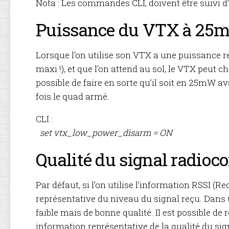
Nota : Les commandes CLI, doivent être suivi d’
EMPENNAGE
Puissance du VTX à 25
MOTORISAT
TRAIN
Lorsque l’on utilise son VTX a une puissance r
D’ATTERRISS
maxi !), et que l’on attend au sol, le VTX peut c
ET
possible de faire en sorte qu’il soit en 25mW
SERVOS
fois le quad armé.
FINITION
CLI :
DÉCORATION
set vtx_low_power_disarm = ON
LT.
Qualité du signal radio
JOHN
W.
DRUMMOND
Par défaut, si l’on utilise l’information RSSI (R
représentative du niveau du signal reçu. Dans 
faible mais de bonne qualité. Il est possible d
information représentative de la qualité du signal