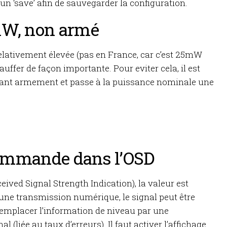
LES
un ‘save’ afin de sauvegarder la configuration.
FIL
ÉQUIPEMENTS
CHAUD
PID
mW, non armé
TOOLBOX
SCIMITAR,
ION
PRODUIT
MONTAGE
COLLES,
EN
elativement élevée (pas en France, car c’est 25mW
RÉSINES
COURS
AGE
hauffer de façon importante. Pour eviter cela, il est
 avant armement et passe à la puissance nominale une
SCIMITAR,
VIDÉO
NUMÉRIQUE
MASSE
SCIMITAR
commande dans l’OSD
eceived Signal Strength Indication), la valeur est
une transmission numérique, le signal peut être
e remplacer l’information de niveau par une
 (liée au taux d’erreurs). Il faut activer l’affichage