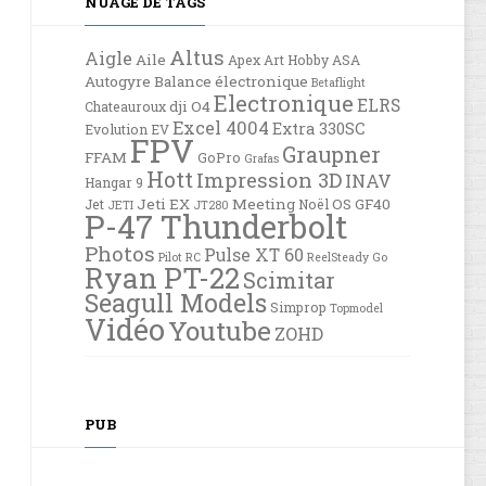
NUAGE DE TAGS
Altus
Aigle
Aile
Apex
Art Hobby
ASA
Autogyre
Balance électronique
Betaflight
Electronique
ELRS
dji O4
Chateauroux
Excel 4004
Extra 330SC
Evolution EV
FPV
Graupner
FFAM
GoPro
Grafas
Hott
Impression 3D
INAV
Hangar 9
Jeti EX
Meeting
OS GF40
Jet
Noël
JETI
JT280
P-47 Thunderbolt
Photos
Pulse XT 60
Pilot RC
ReelSteady Go
Ryan PT-22
Scimitar
Seagull Models
Simprop
Topmodel
Vidéo
Youtube
ZOHD
PUB