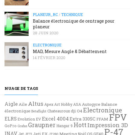
PLANEUR_RC
/
TECHNIQUE
Balance électronique de centrage pour
planeur
28 JUIN 2020
ELECTRONIQUE
MAD, Mesure Angle & Débattement
14 FÉVRIER 2020
NUAGE DE TAGS
Altus
Aigle
Aile
Autogyre
Balance
Apex
Art Hobby
ASA
Electronique
électronique
dji O4
Chateauroux
Betaflight
FPV
Excel 4004
ELRS
Extra 330SC
FFAM
Evolution EV
Graupner
Hott
Impression 3D
GoPro
Hangar 9
Grafas
P-47
INAV
Jeti EX
Meeting
OS GF40
Jet
Noël
JETI
JT280