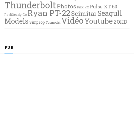
Thunderbolt
Photos
Pulse XT 60
Pilot RC
Ryan PT-22
Seagull
Scimitar
ReelSteady Go
Vidéo
Youtube
Models
ZOHD
Simprop
Topmodel
PUB