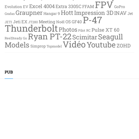
FPV
Excel 4004
Extra 330SC
FFAM
Evolution EV
GoPro
Graupner
Hott
Impression 3D
INAV
Hangar 9
Jet
Grafas
P-47
Jeti EX
Meeting
OS GF40
Noël
JETI
JT280
Thunderbolt
Photos
Pulse XT 60
Pilot RC
Ryan PT-22
Seagull
Scimitar
ReelSteady Go
Vidéo
Youtube
Models
ZOHD
Simprop
Topmodel
PUB