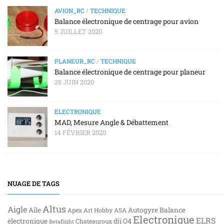
AVION_RC
/
TECHNIQUE
Balance électronique de centrage pour avion
5 JUILLET 2020
PLANEUR_RC
/
TECHNIQUE
Balance électronique de centrage pour planeur
28 JUIN 2020
ELECTRONIQUE
MAD, Mesure Angle & Débattement
14 FÉVRIER 2020
NUAGE DE TAGS
Altus
Aigle
Aile
Autogyre
Balance
Apex
Art Hobby
ASA
Electronique
ELRS
électronique
dji O4
Chateauroux
Betaflight