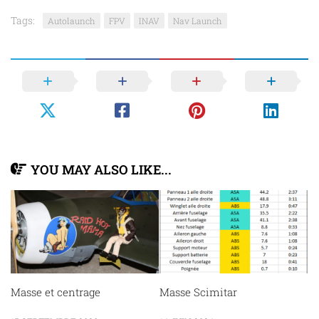
Tags:
Autolaunch
FPV
INAV
Nav Launch
YOU MAY ALSO LIKE...
Masse et centrage
Masse Scimitar