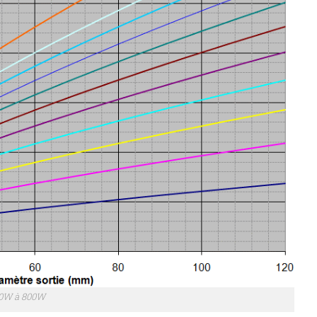
0W à 800W