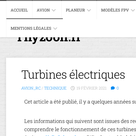
ACCUEIL
AVION
PLANEUR
MODÈLES FPV
MENTIONS LÉGALES
EXTRA
EXCEL
SCIMITAR
Thyzoon.fr
PRÉSENTATION
330SC
4004
ET
IFLIGHT
DÉBALLAGE
POLITIQUE
PULSE
GRAFAS
XL5
PRÉSENTATION
DE
XT
V3
EQUIPEMENTS
ET
CONFIDENTIALITÉ
60
EVOLUTION
DÉBALLAGE
EV
IMPULSERC
MONTAGE.
Turbines électriques
P-
APEX
EQUIPEMENT
REPUBLIC
47
P-
RE-
THUNDERBOLT
JTMX
47
MOTORISATIO
MONTAGE
AVION_RC
/
TECHNIQUE
19 FÉVRIER 2021
0
JT280
THUNDERBOLT
EXTRA
RYAN
330SC
Cet article a été publié, il y a quelques années 
PT-
CONSTRUCTIO
22
FUSELAGE
RECRUIT
Les informations qui suivent sont issues des re
CONSTRUCTIO
comprendre le fonctionnement de ces turbines.
AILE