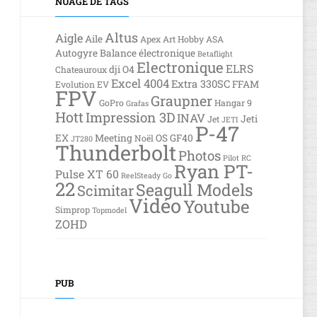
NUAGE DE TAGS
Altus
Aigle
Aile
Apex
Art Hobby
ASA
Autogyre
Balance électronique
Betaflight
Electronique
ELRS
dji O4
Chateauroux
Excel 4004
Extra 330SC
FFAM
Evolution EV
FPV
Graupner
GoPro
Hangar 9
Grafas
Hott
Impression 3D
INAV
Jeti
Jet
JETI
P-47
EX
Meeting
OS GF40
Noël
JT280
Thunderbolt
Photos
Pilot RC
Ryan PT-
Pulse XT 60
ReelSteady Go
22
Seagull Models
Scimitar
Vidéo
Youtube
Simprop
Topmodel
ZOHD
PUB