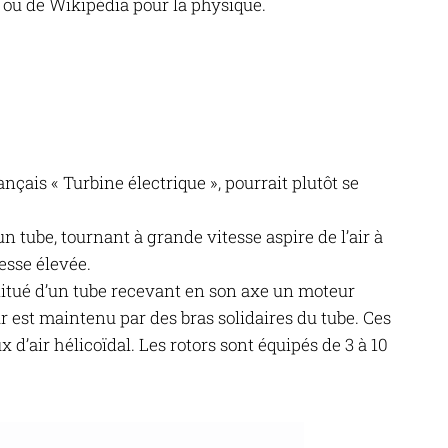
ELRS
LES
DE
ou de Wikipédia pour la physique.
CARBU
FIL
ÉQUIPEMENTS
CENTR
CHAUD
PID
MODUL
POUR
AMPHO
TOOLBOX
FRSKY
PLANE
SCIMITAR,
N
CAPTE
PRODUITS,
R9M
MONTAGE
DE
COLLES,
ET
BALAN
EN
COURA
RÉSINES
R9
ÉLECT
COURS
GE
MINI
DE
EN
CENTR
SCIMITAR,
çais « Turbine électrique », pourrait plutôt se
EXPRE
POUR
VIDÉO
AVION
NUMÉRIQUE
n tube, tournant à grande vitesse aspire de l’air à
MASSE
tesse élevée.
SCIMITAR
stitué d’un tube recevant en son axe un moteur
ur est maintenu par des bras solidaires du tube. Ces
x d’air hélicoïdal. Les rotors sont équipés de 3 à 10