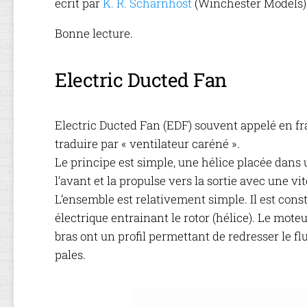
écrit par
K. R. Scharnhost
(Winchester Models) 
EMPENNAGE
Bonne lecture.
MOTORISATIO
TRAIN
Electric Ducted Fan
D’ATTERRISSA
ET
SERVOS
Electric Ducted Fan (EDF) souvent appelé en fran
FINITION
traduire par « ventilateur caréné ».
Le principe est simple, une hélice placée dans u
DÉCORATION
l’avant et la propulse vers la sortie avec une vi
LT.
L’ensemble est relativement simple. Il est con
JOHN
électrique entrainant le rotor (hélice). Le mote
W.
bras ont un profil permettant de redresser le flu
DRUMMOND
pales.