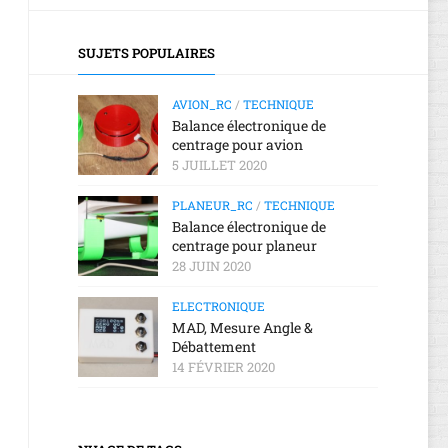
2018
2019
RANT
D’UN
AGE
RÉCEPTEUR
LOGICIEL
E
MEETING
TT,
RADIOMASTER
SUJETS POPULAIRES
UR
AÉRIEN
UR
ER4
ISSOUDUN
DANGERS,
ELRS
CE
2022
TOXICITÉ
NT
AVION_RC
/
TECHNIQUE
RONIQUE
Balance électronique de
MISE
centrage pour avion
À
AGE
5 JUILLET 2020
JOUR
SSLRS
D’UN
PLANEUR_RC
/
TECHNIQUE
RÉCEPTEUR
Balance électronique de
RADIOMASTER
centrage pour planeur
ER6
28 JUIN 2020
MISE
ELECTRONIQUE
À
MAD, Mesure Angle &
JOUR
Débattement
WIFI
14 FÉVRIER 2020
D’UN
RÉCEPTEUR
ELRS