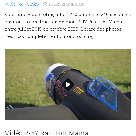
AVION_RC
/
VIDÉO
16 DÉCEMBRE 2020
Voici, une vidéo retraçant en 240 photos et 240 secondes
environ, la construction de mon P-47 Raid Hot Mama
entre juillet 2015 en octobre 2020. L’ordre des photos
n’est pas complétement chronologique,...
Vidéo P-47 Raid Hot Mama