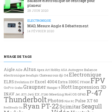
Balance électronique de centrage pour
planeur
28 JUIN 2020
ELECTRONIQUE
MAD, Mesure Angle & Débattement
14 FÉVRIER 2020
NUAGE DE TAGS
Altus
Aigle
Aile
Autogyre
Balance
Apex
Art Hobby
ASA
Electronique
électronique
dji O4
Chateauroux
Betaflight
FPV
Excel 4004
ELRS
Extra 330SC
FFAM
Evolution EV
Graupner
Hott
Impression 3D
GoPro
Hangar 9
Grafas
P-47
INAV
Jeti EX
Meeting
OS GF40
Jet
Noël
JETI
JT280
Thunderbolt
Photos
Pulse XT 60
Pilot RC
Ryan PT-22
Seagull
Scimitar
ReelSteady Go