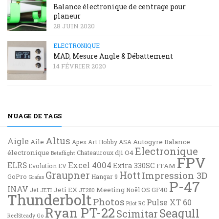
Balance électronique de centrage pour
planeur
28 JUIN 2020
ELECTRONIQUE
MAD, Mesure Angle & Débattement
14 FÉVRIER 2020
NUAGE DE TAGS
Altus
Aigle
Aile
Autogyre
Balance
Apex
Art Hobby
ASA
Electronique
électronique
dji O4
Chateauroux
Betaflight
FPV
Excel 4004
ELRS
Extra 330SC
FFAM
Evolution EV
Graupner
Hott
Impression 3D
GoPro
Hangar 9
Grafas
P-47
INAV
Jeti EX
Meeting
OS GF40
Jet
Noël
JETI
JT280
Thunderbolt
Photos
Pulse XT 60
Pilot RC
Ryan PT-22
Seagull
Scimitar
ReelSteady Go