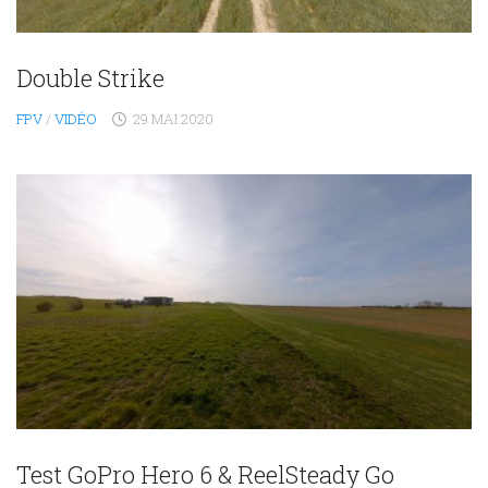
Double Strike
FPV
/
VIDÉO
29 MAI 2020
Test GoPro Hero 6 & ReelSteady Go