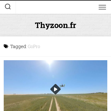
Skip
to
content
Thyzoon.fr
Tagged:
GoPro