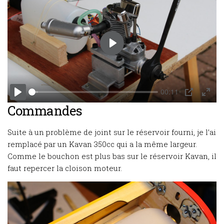
Play
00:11
Play
PIP
Enter
Commandes
fulls
Suite à un problème de joint sur le réservoir fourni, je l’ai
remplacé par un Kavan 350cc qui a la même largeur.
Comme le bouchon est plus bas sur le réservoir Kavan, il
faut repercer la cloison moteur.