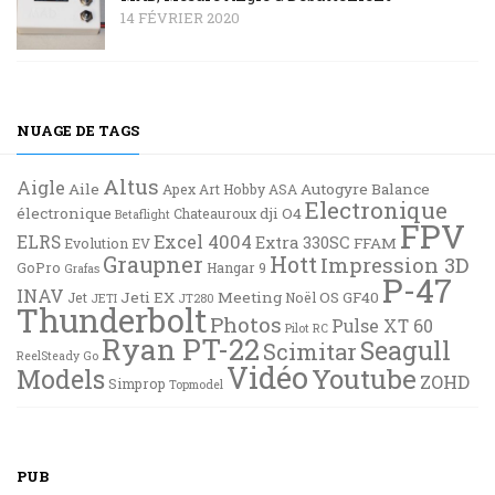
14 FÉVRIER 2020
NUAGE DE TAGS
Altus
Aigle
Aile
Autogyre
Balance
Apex
Art Hobby
ASA
Electronique
électronique
dji O4
Chateauroux
Betaflight
FPV
Excel 4004
ELRS
Extra 330SC
FFAM
Evolution EV
Graupner
Hott
Impression 3D
GoPro
Hangar 9
Grafas
P-47
INAV
Jeti EX
Meeting
OS GF40
Jet
Noël
JETI
JT280
Thunderbolt
Photos
Pulse XT 60
Pilot RC
Ryan PT-22
Seagull
Scimitar
ReelSteady Go
Vidéo
Youtube
Models
ZOHD
Simprop
Topmodel
PUB