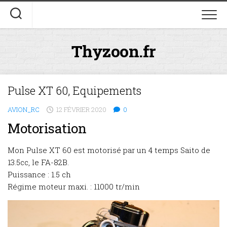
Skip
to
content
Thyzoon.fr
Pulse XT 60, Equipements
AVION_RC
12 FÉVRIER 2020
0
Motorisation
Mon Pulse XT 60 est motorisé par un 4 temps Saito de
13.5cc, le FA-82B.
Puissance : 1.5 ch
Régime moteur maxi. : 11000 tr/min