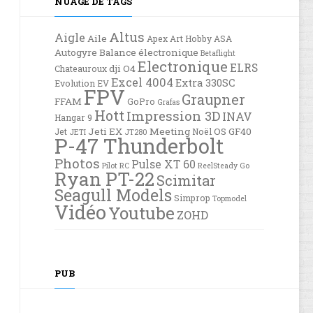
NUAGE DE TAGS
Altus
Aigle
Aile
Apex
Art Hobby
ASA
Autogyre
Balance électronique
Betaflight
Electronique
ELRS
dji O4
Chateauroux
Excel 4004
Extra 330SC
Evolution EV
FPV
Graupner
FFAM
GoPro
Grafas
Hott
Impression 3D
INAV
Hangar 9
Jeti EX
Meeting
OS GF40
Jet
Noël
JETI
JT280
P-47 Thunderbolt
Photos
Pulse XT 60
Pilot RC
ReelSteady Go
Ryan PT-22
Scimitar
Seagull Models
Simprop
Topmodel
Vidéo
Youtube
ZOHD
PUB