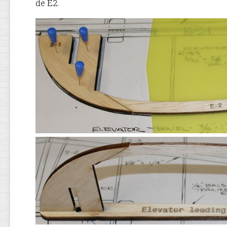
de E2.
EMPENNAGE
MOTORISAT
TRAIN
D’ATTERRISS
ET
SERVOS
FINITION
DÉCORATION
LT.
JOHN
W.
DRUMMOND