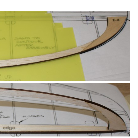
LES
FIL
ÉQUIPEMENTS
CHAUD
PID
TOOLBOX
SCIMITAR,
ION
PRODUIT
MONTAGE
COLLES,
EN
RÉSINES
COURS
AGE
SCIMITAR,
VIDÉO
NUMÉRIQUE
MASSE
SCIMITAR