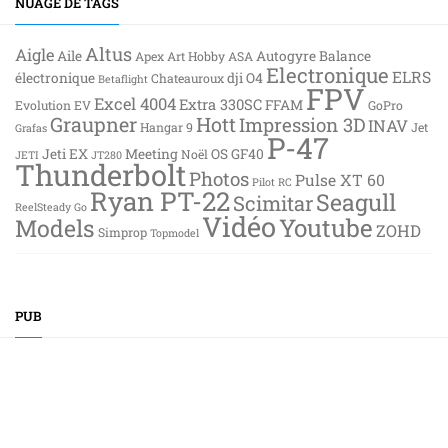
NUAGE DE TAGS
Altus
Aigle
Aile
Autogyre
Balance
Apex
Art Hobby
ASA
Electronique
ELRS
électronique
dji O4
Chateauroux
Betaflight
FPV
Excel 4004
Extra 330SC
FFAM
Evolution EV
GoPro
Graupner
Hott
Impression 3D
INAV
Hangar 9
Jet
Grafas
P-47
Jeti EX
Meeting
OS GF40
Noël
JETI
JT280
Thunderbolt
Photos
Pulse XT 60
Pilot RC
Ryan PT-22
Seagull
Scimitar
ReelSteady Go
Vidéo
Youtube
Models
ZOHD
Simprop
Topmodel
PUB