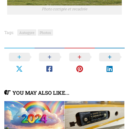
Photo corrigée et recadrée
Tags:
Autogyre
Photos
YOU MAY ALSO LIKE...