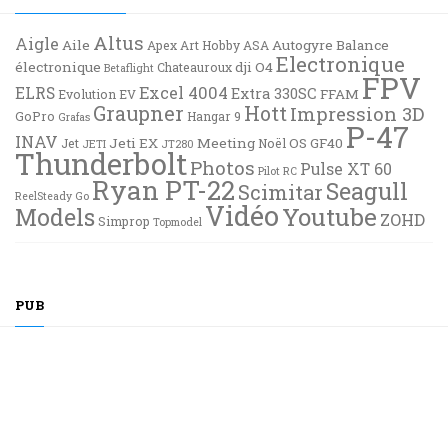
Altus
Aigle
Aile
Autogyre
Balance
Apex
Art Hobby
ASA
Electronique
électronique
dji O4
Chateauroux
Betaflight
FPV
Excel 4004
ELRS
Extra 330SC
FFAM
Evolution EV
Graupner
Hott
Impression 3D
GoPro
Hangar 9
Grafas
P-47
INAV
Jeti EX
Meeting
OS GF40
Jet
Noël
JETI
JT280
Thunderbolt
Photos
Pulse XT 60
Pilot RC
Ryan PT-22
Seagull
Scimitar
ReelSteady Go
Vidéo
Youtube
Models
ZOHD
Simprop
Topmodel
PUB