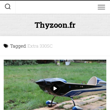
Skip
to
content
Thyzoon.fr
Tagged:
Extra 330SC