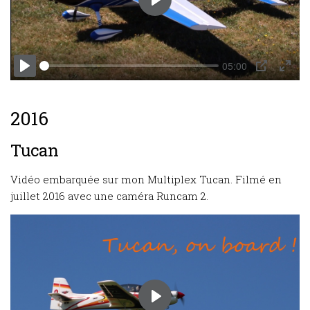
Play
05:00
Play
PIP
Enter
fulls
2016
Tucan
Vidéo embarquée sur mon Multiplex Tucan. Filmé en
juillet 2016 avec une caméra Runcam 2.