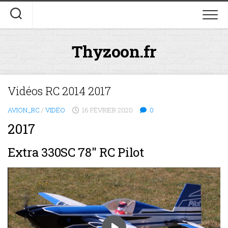
Skip
to
content
Thyzoon.fr
Vidéos RC 2014 2017
AVION_RC
/
VIDÉO
16 FÉVRIER 2020
0
2017
Extra 330SC 78″ RC Pilot