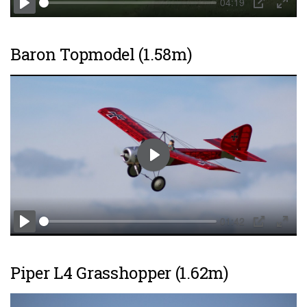
04:19
Play
PIP
Enter
fulls
Baron Topmodel (1.58m)
Play
01:42
Play
PIP
Enter
fulls
Piper L4 Grasshopper (1.62m)