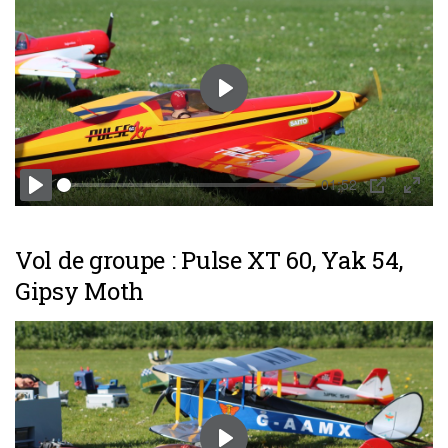
Play
01:52
Play
PIP
Enter
fulls
Vol de groupe : Pulse XT 60, Yak 54,
Gipsy Moth