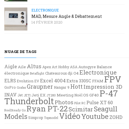
ELECTRONIQUE
MAD, Mesure Angle & Débattement
14 FÉVRIER 2020
NUAGE DE TAGS
Altus
Aigle
Aile
Autogyre
Balance
Apex
Art Hobby
ASA
Electronique
électronique
dji O4
Chateauroux
Betaflight
FPV
Excel 4004
ELRS
Extra 330SC
FFAM
Evolution EV
Graupner
Hott
Impression 3D
GoPro
Hangar 9
Grafas
P-47
INAV
Jeti EX
Meeting
OS GF40
Jet
Noël
JETI
JT280
Thunderbolt
Photos
Pulse XT 60
Pilot RC
Ryan PT-22
Seagull
Scimitar
ReelSteady Go
Vidéo
Youtube
Models
ZOHD
Simprop
Topmodel