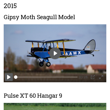
2015
Gipsy Moth Seagull Model
Play
03:28
Play
PIP
Enter
fulls
Pulse XT 60 Hangar 9