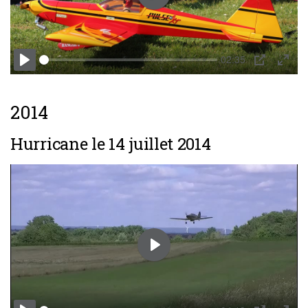
Play
02:35
Play
PIP
Enter
fulls
2014
Hurricane le 14 juillet 2014
Play