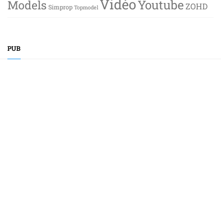
Vidéo
Youtube
Models
ZOHD
Simprop
Topmodel
PUB