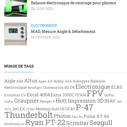
Balance électronique de centrage pour planeur
28 JUIN 2020
ELECTRONIQUE
MAD, Mesure Angle & Débattement
14 FÉVRIER 2020
NUAGE DE TAGS
Altus
Aigle
Aile
Autogyre
Balance
Apex
Art Hobby
ASA
Electronique
ELRS
électronique
dji O4
Chateauroux
Betaflight
FPV
Excel 4004
Extra 330SC
FFAM
Evolution EV
GoPro
Graupner
Hott
Impression 3D
INAV
Hangar 9
Jet
Grafas
P-47
Jeti EX
Meeting
OS GF40
Noël
JETI
JT280
Thunderbolt
Photos
Pulse XT 60
Pilot RC
Ryan PT-22
Seagull
Scimitar
ReelSteady Go