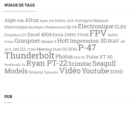
NUAGE DE TAGS
Altus
Aigle
Aile
Autogyre
Balance
Apex
Art Hobby
ASA
Electronique
ELRS
électronique
dji O4
Chateauroux
Betaflight
FPV
Excel 4004
Extra 330SC
FFAM
Evolution EV
GoPro
Graupner
Hott
Impression 3D
INAV
Hangar 9
Jet
Grafas
P-47
Jeti EX
Meeting
OS GF40
Noël
JETI
JT280
Thunderbolt
Photos
Pulse XT 60
Pilot RC
Ryan PT-22
Seagull
Scimitar
ReelSteady Go
Vidéo
Youtube
Models
ZOHD
Simprop
Topmodel
PUB