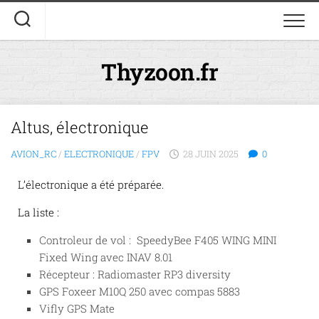
Thyzoon.fr
Altus, électronique
AVION_RC
/
ELECTRONIQUE
/
FPV
28 JUIN 2025
0
L’électronique a été préparée.
La liste :
Controleur de vol : SpeedyBee F405 WING MINI
Fixed Wing avec INAV 8.01
Récepteur : Radiomaster RP3 diversity
GPS Foxeer M10Q 250 avec compas 5883
Vifly GPS Mate