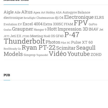
Altus
Aigle
Aile
Autogyre
Balance
Apex
Art Hobby
ASA
Electronique
ELRS
électronique
dji O4
Chateauroux
Betaflight
FPV
Excel 4004
Extra 330SC
FFAM
Evolution EV
GoPro
Graupner
Hott
Impression 3D
INAV
Hangar 9
Jet
Grafas
P-47
Jeti EX
Meeting
OS GF40
Noël
JETI
JT280
Thunderbolt
Photos
Pulse XT 60
Pilot RC
Ryan PT-22
Seagull
Scimitar
ReelSteady Go
Vidéo
Youtube
Models
ZOHD
Simprop
Topmodel
PUB