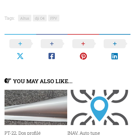
Tags:
Altus
dji O4
FPV
YOU MAY ALSO LIKE...
PT-22, Dos profilé
INAV, Auto tune