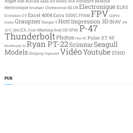
Altus
Aigle
Aile
Autogyre
Balance
Apex
Art Hobby
ASA
Electronique
ELRS
électronique
dji O4
Chateauroux
Betaflight
FPV
Excel 4004
Extra 330SC
FFAM
Evolution EV
GoPro
Graupner
Hott
Impression 3D
INAV
Hangar 9
Jet
Grafas
P-47
Jeti EX
Meeting
OS GF40
Noël
JETI
JT280
Thunderbolt
Photos
Pulse XT 60
Pilot RC
Ryan PT-22
Seagull
Scimitar
ReelSteady Go
Vidéo
Youtube
Models
ZOHD
Simprop
Topmodel
PUB