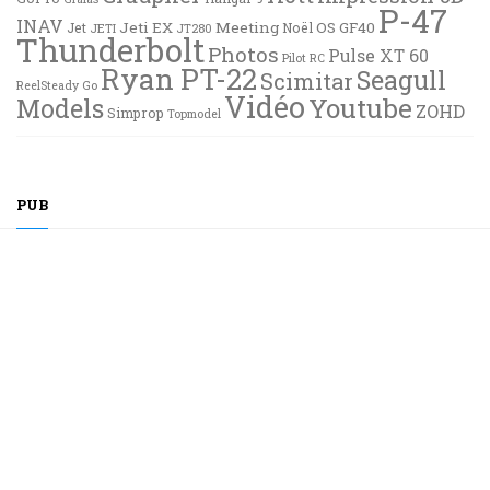
P-47
INAV
Jeti EX
Meeting
OS GF40
Jet
Noël
JETI
JT280
Thunderbolt
Photos
Pulse XT 60
Pilot RC
Ryan PT-22
Seagull
Scimitar
ReelSteady Go
Vidéo
Youtube
Models
ZOHD
Simprop
Topmodel
PUB