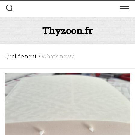
Skip
to
content
Thyzoon.fr
Quoi de neuf ?
What's new?