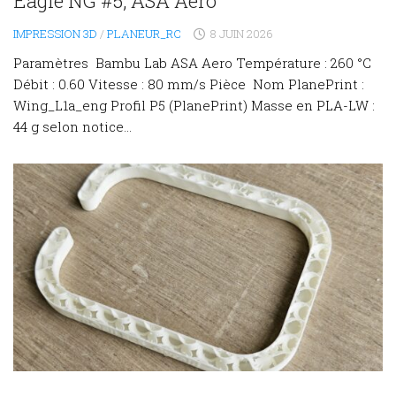
Eagle NG #5, ASA Aero
IMPRESSION 3D
/
PLANEUR_RC
8 JUIN 2026
Paramètres Bambu Lab ASA Aero Température : 260 °C
Débit : 0.60 Vitesse : 80 mm/s Pièce Nom PlanePrint :
Wing_L1a_eng Profil P5 (PlanePrint) Masse en PLA-LW :
44 g selon notice...