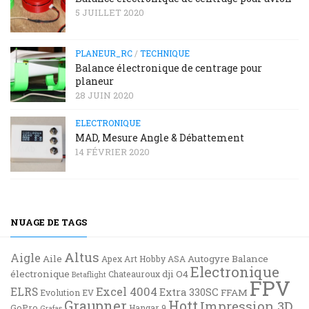
5 JUILLET 2020
PLANEUR_RC
/
TECHNIQUE
Balance électronique de centrage pour
planeur
28 JUIN 2020
ELECTRONIQUE
MAD, Mesure Angle & Débattement
14 FÉVRIER 2020
NUAGE DE TAGS
Altus
Aigle
Aile
Autogyre
Balance
Apex
Art Hobby
ASA
Electronique
électronique
dji O4
Chateauroux
Betaflight
FPV
Excel 4004
ELRS
Extra 330SC
FFAM
Evolution EV
Graupner
Hott
Impression 3D
GoPro
Hangar 9
Grafas