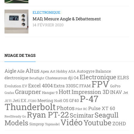
ELECTRONIQUE
MAD, Mesure Angle & Débattement
14 FÉVRIER 2020
NUAGE DE TAGS
Altus
Aigle
Aile
Autogyre
Balance
Apex
Art Hobby
ASA
Electronique
ELRS
électronique
dji O4
Chateauroux
Betaflight
FPV
Excel 4004
Extra 330SC
FFAM
Evolution EV
GoPro
Graupner
Hott
Impression 3D
INAV
Hangar 9
Jet
Grafas
P-47
Jeti EX
Meeting
OS GF40
Noël
JETI
JT280
Thunderbolt
Photos
Pulse XT 60
Pilot RC
Ryan PT-22
Seagull
Scimitar
ReelSteady Go
Vidéo
Youtube
Models
ZOHD
Simprop
Topmodel