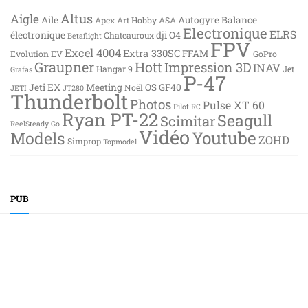
Altus
Aigle
Aile
Autogyre
Balance
Apex
Art Hobby
ASA
Electronique
ELRS
électronique
dji O4
Chateauroux
Betaflight
FPV
Excel 4004
Extra 330SC
FFAM
Evolution EV
GoPro
Graupner
Hott
Impression 3D
INAV
Hangar 9
Jet
Grafas
P-47
Jeti EX
Meeting
OS GF40
Noël
JETI
JT280
Thunderbolt
Photos
Pulse XT 60
Pilot RC
Ryan PT-22
Seagull
Scimitar
ReelSteady Go
Vidéo
Youtube
Models
ZOHD
Simprop
Topmodel
PUB