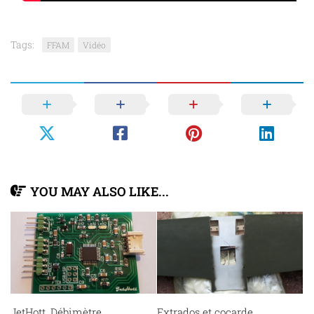
Tags:
FFAM
Vidéo
YOU MAY ALSO LIKE...
JetHott, Débimètre
Extrados et cocarde