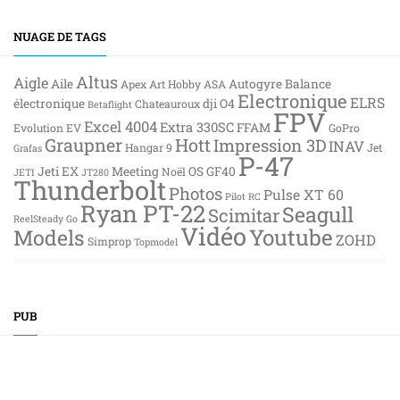
NUAGE DE TAGS
Altus
Aigle
Aile
Autogyre
Balance
Apex
Art Hobby
ASA
Electronique
ELRS
électronique
dji O4
Chateauroux
Betaflight
FPV
Excel 4004
Extra 330SC
FFAM
Evolution EV
GoPro
Graupner
Hott
Impression 3D
INAV
Hangar 9
Jet
Grafas
P-47
Jeti EX
Meeting
OS GF40
Noël
JETI
JT280
Thunderbolt
Photos
Pulse XT 60
Pilot RC
Ryan PT-22
Seagull
Scimitar
ReelSteady Go
Vidéo
Youtube
Models
ZOHD
Simprop
Topmodel
PUB