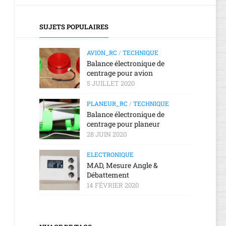
2018
2019
RANT
D’UN
AGE
RÉCEPTEUR
LOGICIEL
E
MEETING
TT,
RADIOMASTER
SUJETS POPULAIRES
UR
AÉRIEN
UR
ER4
ISSOUDUN
DANGERS,
ELRS
CE
2022
TOXICITÉ
NT
AVION_RC
/
TECHNIQUE
RONIQUE
Balance électronique de
MISE
centrage pour avion
À
AGE
5 JUILLET 2020
JOUR
SSLRS
D’UN
PLANEUR_RC
/
TECHNIQUE
RÉCEPTEUR
Balance électronique de
RADIOMASTER
centrage pour planeur
ER6
28 JUIN 2020
MISE
ELECTRONIQUE
À
MAD, Mesure Angle &
JOUR
Débattement
WIFI
14 FÉVRIER 2020
D’UN
RÉCEPTEUR
ELRS