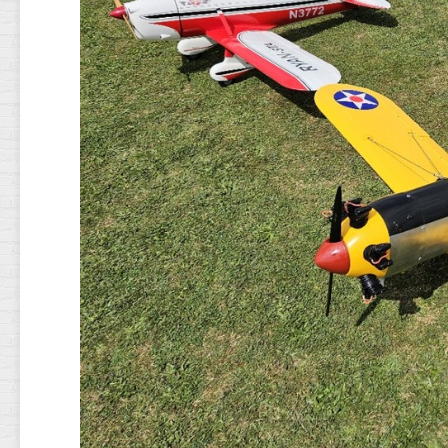
EMPENNAGE
MOTORISATIO
TRAIN
D’ATTERRISSA
ET
SERVOS
FINITION
DÉCORATION
LT.
JOHN
W.
DRUMMOND