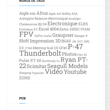
NUAGE DE TAGS
Altus
Aigle
Aile
Apex
Art Hobby
ASA
Autogyre
Balance électronique
Betaflight
Electronique
ELRS
dji O4
Chateauroux
Excel 4004
Extra 330SC
FFAM
Evolution EV
FPV
Graupner
GoPro
Hangar 9
Grafas
Hott
Impression 3D
INAV
Jeti
Jet
JETI
P-47
EX
Meeting
OS GF40
Noël
JT280
Thunderbolt
Photos
Pilot RC
Ryan PT-
Pulse XT 60
ReelSteady Go
22
Seagull Models
Scimitar
Vidéo
Youtube
Simprop
Topmodel
ZOHD
PUB