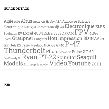
NUAGE DE TAGS
Altus
Aigle
Aile
Autogyre
Balance
Apex
Art Hobby
ASA
Electronique
ELRS
électronique
dji O4
Chateauroux
Betaflight
FPV
Excel 4004
Extra 330SC
FFAM
Evolution EV
GoPro
Graupner
Hott
Impression 3D
INAV
Hangar 9
Jet
Grafas
P-47
Jeti EX
Meeting
OS GF40
Noël
JETI
JT280
Thunderbolt
Photos
Pulse XT 60
Pilot RC
Ryan PT-22
Seagull
Scimitar
ReelSteady Go
Vidéo
Youtube
Models
ZOHD
Simprop
Topmodel
PUB