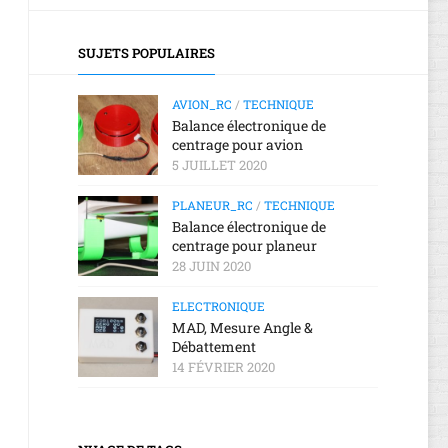
2018
2019
RANT
D’UN
AGE
RÉCEPTEUR
LOGICIEL
E
MEETING
TT,
RADIOMASTER
SUJETS POPULAIRES
UR
AÉRIEN
UR
ER4
ISSOUDUN
DANGERS,
ELRS
CE
2022
TOXICITÉ
NT
AVION_RC
/
TECHNIQUE
RONIQUE
Balance électronique de
MISE
centrage pour avion
À
AGE
5 JUILLET 2020
JOUR
SSLRS
D’UN
PLANEUR_RC
/
TECHNIQUE
RÉCEPTEUR
Balance électronique de
RADIOMASTER
centrage pour planeur
ER6
28 JUIN 2020
MISE
ELECTRONIQUE
À
MAD, Mesure Angle &
JOUR
Débattement
WIFI
14 FÉVRIER 2020
D’UN
RÉCEPTEUR
ELRS