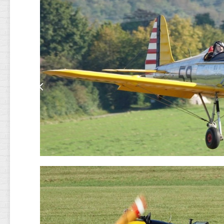
EMPENNAGE
MOTORISATIO
TRAIN
D’ATTERRISSA
ET
SERVOS
FINITION
DÉCORATION
LT.
JOHN
W.
DRUMMOND