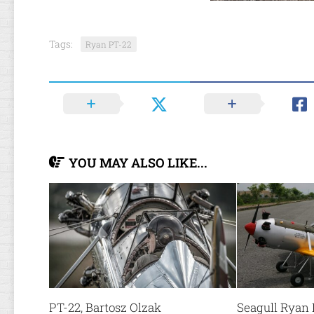
Tags:
Ryan PT-22
YOU MAY ALSO LIKE...
PT-22, Bartosz Olzak
Seagull Ryan 