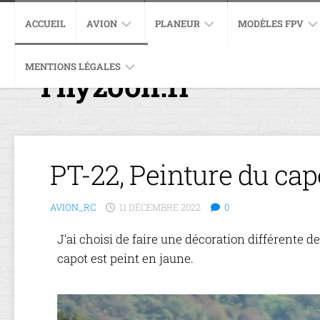
ACCUEIL
AVION
PLANEUR
MODÈLES FPV
MENTIONS LÉGALES
EXTRA
EXCEL
SCIMITAR
Thyzoon.fr
PRÉSENTATION
330SC
4004
ET
IFLIGHT
DÉBALLAGE
POLITIQUE
PULSE
GRAFAS
XL5
PRÉSENTATION
DE
XT
V3
EQUIPEMENTS
ET
CONFIDENTIALITÉ
60
EVOLUTION
DÉBALLAGE
EV
IMPULSERC
MONTAGE.
PT-22, Peinture du cap
P-
APEX
EQUIPEMENT
REPUBLIC
47
P-
RE-
THUNDERBOLT
JTMX
47
MOTORISATIO
MONTAGE
AVION_RC
11 DÉCEMBRE 2022
0
JT280
THUNDERBOLT
EXTRA
RYAN
330SC
J’ai choisi de faire une décoration différente de
PT-
CONSTRUCTIO
capot est peint en jaune.
22
FUSELAGE
RECRUIT
CONSTRUCTIO
AILE