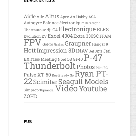
NUAGE DE TAGS
Altus
Aigle
Aile
Apex
Art Hobby
ASA
Autogyre
Balance électronique
Betaflight
Electronique
ELRS
dji O4
Chateauroux
Excel 4004
Extra 330SC
FFAM
Evolution EV
FPV
Graupner
GoPro
Hangar 9
Grafas
Hott
Impression 3D
INAV
Jeti
Jet
JETI
P-47
EX
Meeting
OS GF40
Noël
JT280
Thunderbolt
Photos
Pilot RC
Ryan PT-
Pulse XT 60
ReelSteady Go
22
Seagull Models
Scimitar
Vidéo
Youtube
Simprop
Topmodel
ZOHD
PUB