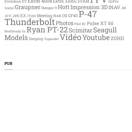
Excel 4004
Extra 330SC
FFAM
Evolution EV
GoPro
Graupner
Hott
Impression 3D
INAV
Hangar 9
Jet
Grafas
P-47
Jeti EX
Meeting
OS GF40
Noël
JETI
JT280
Thunderbolt
Photos
Pulse XT 60
Pilot RC
Ryan PT-22
Seagull
Scimitar
ReelSteady Go
Vidéo
Youtube
Models
ZOHD
Simprop
Topmodel
PUB