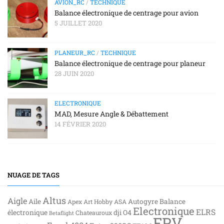
AVION_RC
/
TECHNIQUE
Balance électronique de centrage pour avion
5 JUILLET 2020
PLANEUR_RC
/
TECHNIQUE
Balance électronique de centrage pour planeur
28 JUIN 2020
ELECTRONIQUE
MAD, Mesure Angle & Débattement
14 FÉVRIER 2020
NUAGE DE TAGS
Altus
Aigle
Aile
Autogyre
Balance
Apex
Art Hobby
ASA
Electronique
ELRS
électronique
dji O4
Chateauroux
Betaflight
FPV