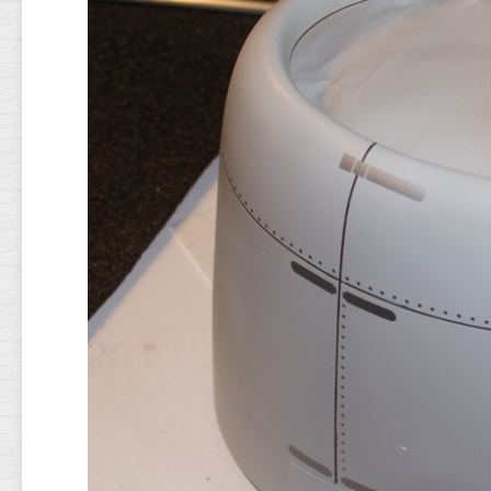
EMPENNAGE
MOTORISATIO
TRAIN
D’ATTERRISSA
ET
SERVOS
FINITION
DÉCORATION
LT.
JOHN
W.
DRUMMOND