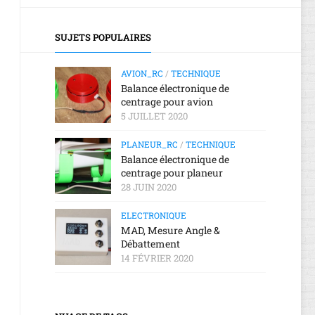
2018
2019
RANT
D’UN
AGE
RÉCEPTEUR
LOGICIEL
E
MEETING
TT,
RADIOMASTER
SUJETS POPULAIRES
UR
AÉRIEN
UR
ER4
ISSOUDUN
DANGERS,
ELRS
CE
2022
TOXICITÉ
NT
AVION_RC
/
TECHNIQUE
RONIQUE
Balance électronique de
MISE
centrage pour avion
À
AGE
5 JUILLET 2020
JOUR
SSLRS
D’UN
PLANEUR_RC
/
TECHNIQUE
RÉCEPTEUR
Balance électronique de
RADIOMASTER
centrage pour planeur
ER6
28 JUIN 2020
MISE
ELECTRONIQUE
À
MAD, Mesure Angle &
JOUR
Débattement
WIFI
14 FÉVRIER 2020
D’UN
RÉCEPTEUR
ELRS