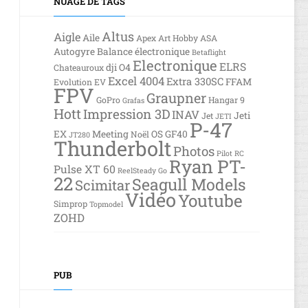
NUAGE DE TAGS
Altus
Aigle
Aile
Apex
Art Hobby
ASA
Autogyre
Balance électronique
Betaflight
Electronique
ELRS
dji O4
Chateauroux
Excel 4004
Extra 330SC
FFAM
Evolution EV
FPV
Graupner
GoPro
Hangar 9
Grafas
Hott
Impression 3D
INAV
Jeti
Jet
JETI
P-47
EX
Meeting
OS GF40
Noël
JT280
Thunderbolt
Photos
Pilot RC
Ryan PT-
Pulse XT 60
ReelSteady Go
22
Seagull Models
Scimitar
Vidéo
Youtube
Simprop
Topmodel
ZOHD
PUB