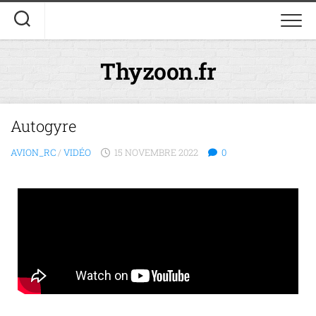
Thyzoon.fr
Autogyre
AVION_RC
/
VIDÉO
15 NOVEMBRE 2022
0