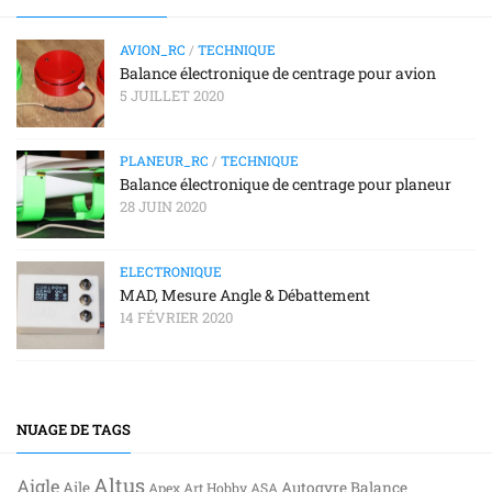
AVION_RC
/
TECHNIQUE
Balance électronique de centrage pour avion
5 JUILLET 2020
PLANEUR_RC
/
TECHNIQUE
Balance électronique de centrage pour planeur
28 JUIN 2020
ELECTRONIQUE
MAD, Mesure Angle & Débattement
14 FÉVRIER 2020
NUAGE DE TAGS
Altus
Aigle
Aile
Autogyre
Balance
Apex
Art Hobby
ASA