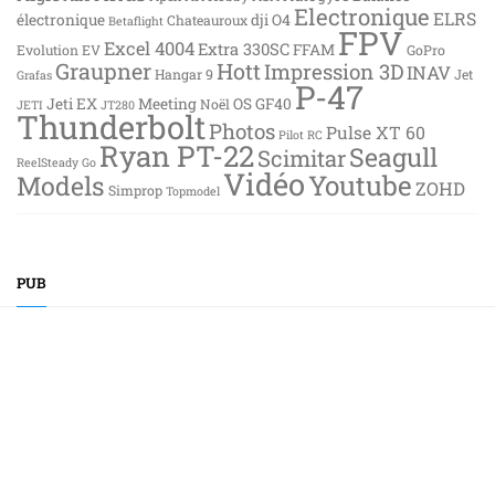
Electronique
ELRS
électronique
dji O4
Chateauroux
Betaflight
FPV
Excel 4004
Extra 330SC
FFAM
Evolution EV
GoPro
Graupner
Hott
Impression 3D
INAV
Hangar 9
Jet
Grafas
P-47
Jeti EX
Meeting
OS GF40
Noël
JETI
JT280
Thunderbolt
Photos
Pulse XT 60
Pilot RC
Ryan PT-22
Seagull
Scimitar
ReelSteady Go
Vidéo
Youtube
Models
ZOHD
Simprop
Topmodel
PUB