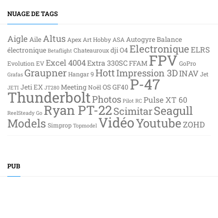
NUAGE DE TAGS
Altus
Aigle
Aile
Autogyre
Balance
Apex
Art Hobby
ASA
Electronique
ELRS
électronique
dji O4
Chateauroux
Betaflight
FPV
Excel 4004
Extra 330SC
FFAM
Evolution EV
GoPro
Graupner
Hott
Impression 3D
INAV
Hangar 9
Jet
Grafas
P-47
Jeti EX
Meeting
OS GF40
Noël
JETI
JT280
Thunderbolt
Photos
Pulse XT 60
Pilot RC
Ryan PT-22
Seagull
Scimitar
ReelSteady Go
Vidéo
Youtube
Models
ZOHD
Simprop
Topmodel
PUB