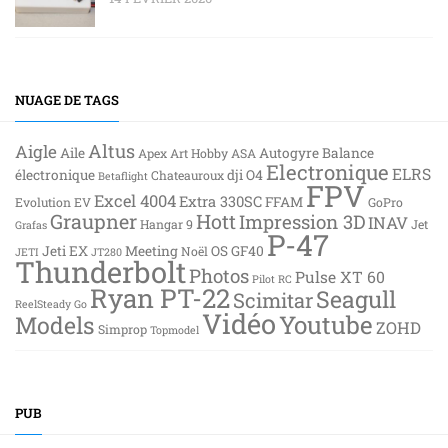
NUAGE DE TAGS
Altus
Aigle
Aile
Autogyre
Balance
Apex
Art Hobby
ASA
Electronique
ELRS
électronique
dji O4
Chateauroux
Betaflight
FPV
Excel 4004
Extra 330SC
FFAM
Evolution EV
GoPro
Graupner
Hott
Impression 3D
INAV
Hangar 9
Jet
Grafas
P-47
Jeti EX
Meeting
OS GF40
Noël
JETI
JT280
Thunderbolt
Photos
Pulse XT 60
Pilot RC
Ryan PT-22
Seagull
Scimitar
ReelSteady Go
Vidéo
Youtube
Models
ZOHD
Simprop
Topmodel
PUB