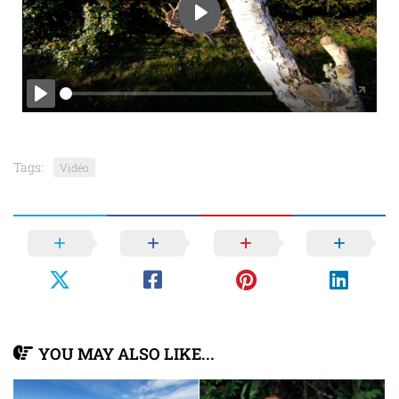
Play
01:22
Play
PIP
Enter
fullscr
Tags:
Vidéo
YOU MAY ALSO LIKE...