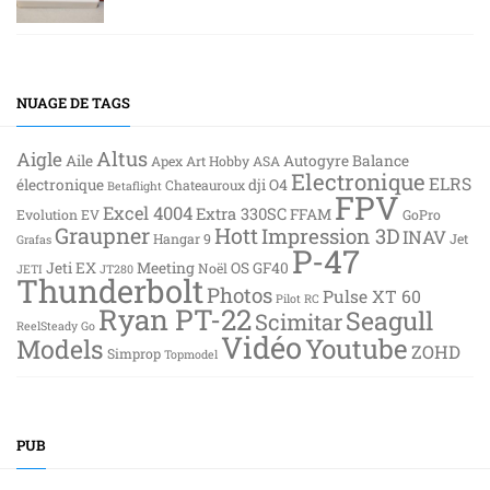
NUAGE DE TAGS
Altus
Aigle
Aile
Autogyre
Balance
Apex
Art Hobby
ASA
Electronique
ELRS
électronique
dji O4
Chateauroux
Betaflight
FPV
Excel 4004
Extra 330SC
FFAM
Evolution EV
GoPro
Graupner
Hott
Impression 3D
INAV
Hangar 9
Jet
Grafas
P-47
Jeti EX
Meeting
OS GF40
Noël
JETI
JT280
Thunderbolt
Photos
Pulse XT 60
Pilot RC
Ryan PT-22
Seagull
Scimitar
ReelSteady Go
Vidéo
Youtube
Models
ZOHD
Simprop
Topmodel
PUB