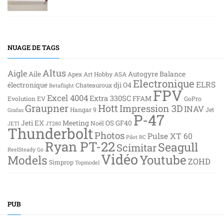
NUAGE DE TAGS
Altus
Aigle
Aile
Autogyre
Balance
Apex
Art Hobby
ASA
Electronique
ELRS
électronique
dji O4
Chateauroux
Betaflight
FPV
Excel 4004
Extra 330SC
FFAM
Evolution EV
GoPro
Graupner
Hott
Impression 3D
INAV
Hangar 9
Jet
Grafas
P-47
Jeti EX
Meeting
OS GF40
Noël
JETI
JT280
Thunderbolt
Photos
Pulse XT 60
Pilot RC
Ryan PT-22
Seagull
Scimitar
ReelSteady Go
Vidéo
Youtube
Models
ZOHD
Simprop
Topmodel
PUB