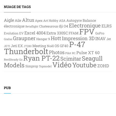
NUAGE DE TAGS
Altus
Aigle
Aile
Autogyre
Balance
Apex
Art Hobby
ASA
Electronique
ELRS
électronique
dji O4
Chateauroux
Betaflight
FPV
Excel 4004
Extra 330SC
FFAM
Evolution EV
GoPro
Graupner
Hott
Impression 3D
INAV
Hangar 9
Jet
Grafas
P-47
Jeti EX
Meeting
OS GF40
Noël
JETI
JT280
Thunderbolt
Photos
Pulse XT 60
Pilot RC
Ryan PT-22
Seagull
Scimitar
ReelSteady Go
Vidéo
Youtube
Models
ZOHD
Simprop
Topmodel
PUB