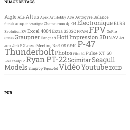
NUAGE DE TAGS
Altus
Aigle
Aile
Autogyre
Balance
Apex
Art Hobby
ASA
Electronique
ELRS
électronique
dji O4
Chateauroux
Betaflight
FPV
Excel 4004
Extra 330SC
FFAM
Evolution EV
GoPro
Graupner
Hott
Impression 3D
INAV
Hangar 9
Jet
Grafas
P-47
Jeti EX
Meeting
OS GF40
Noël
JETI
JT280
Thunderbolt
Photos
Pulse XT 60
Pilot RC
Ryan PT-22
Seagull
Scimitar
ReelSteady Go
Vidéo
Youtube
Models
ZOHD
Simprop
Topmodel
PUB