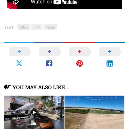
Tags:
Altus
FPV
Vidéo
YOU MAY ALSO LIKE...